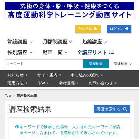
会員登録
ログイン
常設講座
月額制講座
短編講座
特別講座
動画一覧
全講座リスト
講座検索
詳細検索
お知らせ
サイト案内
申し込みの流れ
活用方法
Q&A
参考書籍
お問い合わせ
Top
講座検索結果
講座検索結果
再度検索する
キーワードで検索した場合、入力されたキーワードが講
座ページに含まれている講座が全て表示されています。