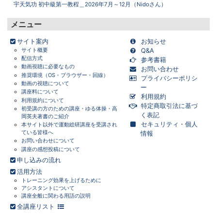
宇天気功 初中級第一教程＿2026年7月～12月（Nidoさん）
画面をクリックすると元に戻ります。
×
メニュー
サイト案内
お知らせ
サイト概要
Q&A
配信方式
参考書籍
動画視聴に必要なもの
お問い合わせ
推奨環境（OS・ブラウザー・回線）
プライバシーポリシ
動画の視聴について
ー
講座料について
利用規約
利用規約について
特定商取引法に基づ
初受講の方のための講座・ゆる体操・高
く表記
岡英夫著書のご紹介
セキュリティ・個人
本サイト以外で運動総研講座を受講され
ている皆様へ
情報
お問い合わせについて
講座の感想投稿について
申し込みの流れ
活用方法
トレーニング効果を上げるために
アシスタントについて
講座全般に関わる用語の説明
全講座リスト