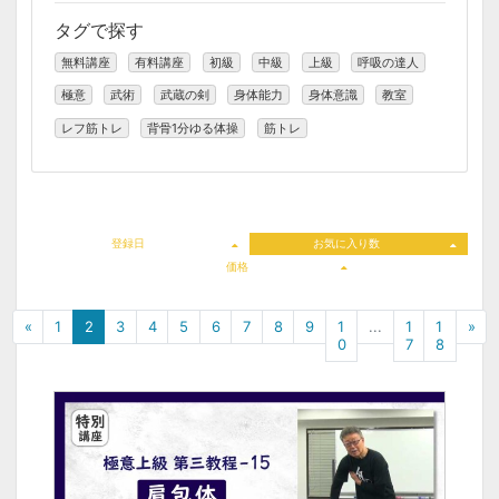
タグで探す
無料講座
有料講座
初級
中級
上級
呼吸の達人
極意
武術
武蔵の剣
身体能力
身体意識
教室
レフ筋トレ
背骨1分ゆる体操
筋トレ
登録日
お気に入り数
価格
«
1
2
3
4
5
6
7
8
9
1
...
1
1
»
0
7
8