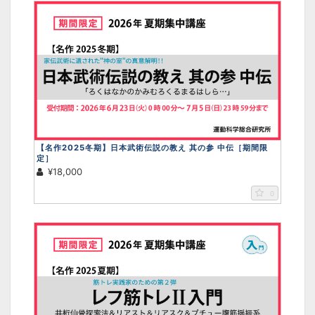
【名作2025冬期】日本武術伝説の教え 其の参 中伝［期間限
定］
¥18,000
0