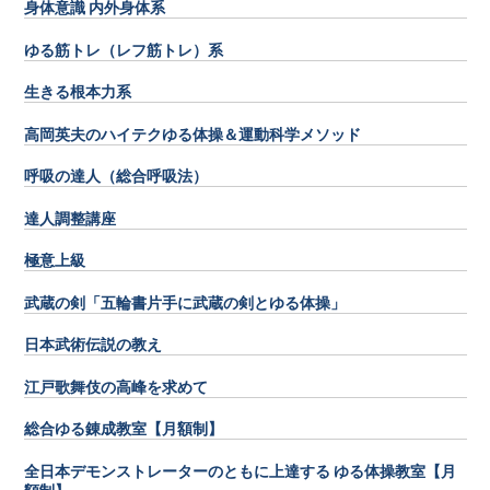
身体意識 内外身体系
ゆる筋トレ（レフ筋トレ）系
生きる根本力系
高岡英夫のハイテクゆる体操＆運動科学メソッド
呼吸の達人（総合呼吸法）
達人調整講座
極意上級
武蔵の剣「五輪書片手に武蔵の剣とゆる体操」
日本武術伝説の教え
江戸歌舞伎の高峰を求めて
総合ゆる錬成教室【月額制】
全日本デモンストレーターのともに上達する ゆる体操教室【月