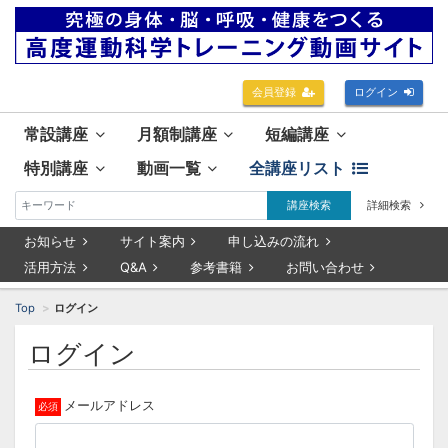
会員登録
ログイン
常設講座
月額制講座
短編講座
特別講座
動画一覧
全講座リスト
講座検索
詳細検索
お知らせ
サイト案内
申し込みの流れ
活用方法
Q&A
参考書籍
お問い合わせ
Top
ログイン
ログイン
メールアドレス