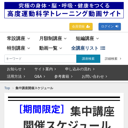
会員登録
ログイン
常設講座
月額制講座
短編講座
特別講座
動画一覧
全講座リスト
講座検索
詳細検索
お知らせ
サイト案内
申し込みの流れ
活用方法
Q&A
参考書籍
お問い合わせ
Top
集中講座開催スケジュール
［期間限定］
集中講座
開催スケジュール