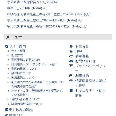
宇天気功 上級徹習会 M+N＿2026年
歌ゆる＿2026年（Nidoさん）
呼吸の達人 初中級第三教程+第一教程＿2026年（Nidoさん）
宇天気功 上級第三教程＿2026年1月～6月（Nidoさん）
宇天気功 初中級第一教程＿2026年7月～12月（Nidoさん）
メニュー
サイト案内
お知らせ
サイト概要
Q&A
配信方式
参考書籍
画面をクリックすると元に戻ります。
×
動画視聴に必要なもの
お問い合わせ
推奨環境（OS・ブラウザー・回線）
プライバシーポリシ
動画の視聴について
ー
講座料について
利用規約
利用規約について
特定商取引法に基づ
初受講の方のための講座・ゆる体操・高
く表記
岡英夫著書のご紹介
セキュリティ・個人
本サイト以外で運動総研講座を受講され
ている皆様へ
情報
お問い合わせについて
講座の感想投稿について
申し込みの流れ
活用方法