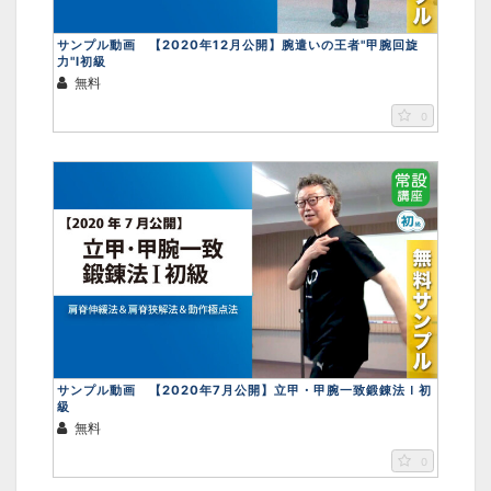
サンプル動画 【2020年12月公開】腕遣いの王者"甲腕回旋
力"Ⅰ初級
無料
0
サンプル動画 【2020年7月公開】立甲・甲腕一致鍛錬法Ｉ初
級
無料
0