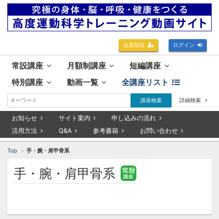
会員登録
ログイン
常設講座
月額制講座
短編講座
特別講座
動画一覧
全講座リスト
講座検索
詳細検索
お知らせ
サイト案内
申し込みの流れ
活用方法
Q&A
参考書籍
お問い合わせ
Top
手・腕・肩甲骨系
手・腕・肩甲骨系