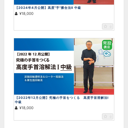
【2024年4月公開】高度"手"擦合法Ⅱ 中級
¥18,000
0
【2022年12月公開】究極の手首をつくる 高度手首溶解法Ⅰ
中級
¥18,000
0