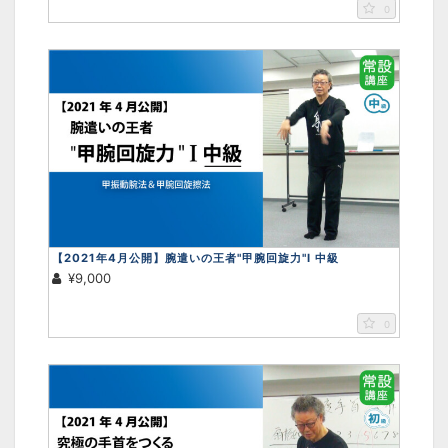
0
【2021年4月公開】腕遣いの王者"甲腕回旋力"Ⅰ 中級
¥9,000
0