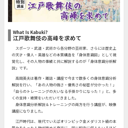
What Is Kabuki?
江戸歌舞伎の高峰を求めて
スポーツ・武道・武術から各分野の芸術家、さらには歴史上
の天才・偉人・英雄などの本質構造を「身体意識図」として視
覚化し、その人物の事績と共に解説するのが「身体意識分析解
説」です。
高岡英夫は著作・雑誌・講座で今まで数多くの身体意識分析
解説を行い、「あの人物の強さ・優秀さの秘密が分かった！」
「自らのトレーニングの大いなる手掛かりになった！」と、多
くの支持・絶賛をいただいてきました。
身体意識分析解説＆トレーニングの両方を行う講座が、映像
講座になりました。
江戸時代は、現代でいえばオリンピック金メダリスト級の本
質力をもった人物が極めて身近に、同じ町内に何人もいるほど