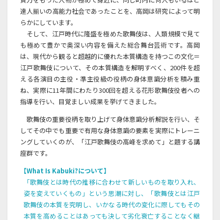
達人揃いの高能力社会であったことを、高岡は研究によって明
らかにしています。
そして、江戸時代に隆盛を極めた歌舞伎は、人類規模で見て
も極めて豊かで奥深い内容を備えた総合舞台芸術です。高岡
は、現代から観ると超越的に優れた本質構造を持つこの文化＝
江戸歌舞伎について、その本質構造を解明すべく、200件を超
える各演目の主役・準主役級の役柄の身体意識分析を積み重
ね、実際に11年間にわたり300回を超える花形歌舞伎役者への
指導を行い、目覚ましい成果を挙げてきました。
歌舞伎の重要役柄を取り上げて身体意識分析解説を行い、そ
してその中でも重要で有用な身体意識の要素を実際にトレーニ
ングしていくのが、「江戸歌舞伎の高峰を求めて」と題する講
座群です。
【What Is Kabuki?について】
「歌舞伎とは時代の推移に合わせて新しいものを取り入れ、
姿を変えていくもの」という思潮に対し、「歌舞伎とは江戸
歌舞伎の本質を究明し、いかなる時代の変化に際してもその
本質を高めることはあっても決して劣化衰亡することなく継