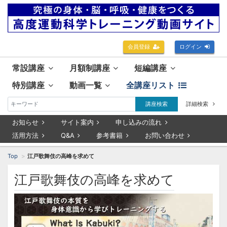
会員登録
ログイン
常設講座
月額制講座
短編講座
特別講座
動画一覧
全講座リスト
講座検索
詳細検索
お知らせ
サイト案内
申し込みの流れ
活用方法
Q&A
参考書籍
お問い合わせ
Top
江戸歌舞伎の高峰を求めて
江戸歌舞伎の高峰を求めて