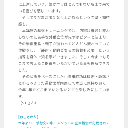
に上達していき、気が付けばとんでもない所まで来て
いる喜びを感じています。
そしてまだまだ限りなく上があるという希望・期待
感も。
本講座の基盤トレーニングでは、内容は普段と変わ
らないのに苦手な外垂立位が先ずはピターと決まり、
その後緩重垂・転子が加わってどんどん変わっていく
体験をし、「静的・動的どちらの鍛錬も必要」という
指導を身体で知る事ができました。そして今までもそ
こまで考えたご指導をいただいていた事も理解できま
した。
その状態をベースにした小腸細胞功は精密・静謐さ
とゆるみきった運動性が同居して本当に気持ち良く、
今年1年でどこまでいけるかとても楽しみにしていま
す。
（S.Eさん）
【おことわり】
本年より、感想文の中にメソッドの重要概念が記載されて
画面をクリックすると元に戻ります。
×