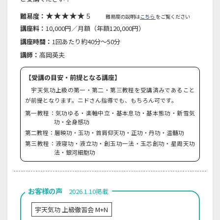
★★★★★
難易度：
５
難易度の説明は
こちら
をご覧ください
講座料：
10,000円／月額（年額120,000円）
講座時間：
1回あたり約40分～50分
講師：
高岡英夫
【受講の目安・前提となる講座】
宇天気功上級の第一・第二・第三教程を受講済みであること
が前提となります。ニドさん指導でも、もちろん可です。
第一教程：気功ゆる・楽軸中立・基本息功・基本態功・新雪気
功・全身感功
第二教程：層映功・玉功・首肩仰天功・正功・丹功・温髄功
第三教程：液寝功・液立功・創玉功一法・玉芯創功・星周天功
法・銀河細胞功
お客様の声
2026.1.10掲載
宇天気功 上級徹習会 M+N