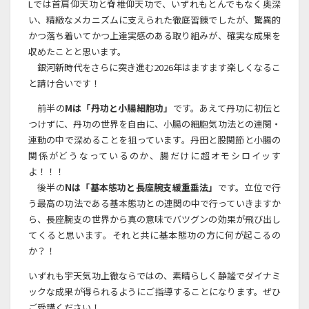
Lでは首肩仰天功と脊椎仰天功で、いずれもとんでもなく奥深
い、精緻なメカニズムに支えられた徹底習錬でしたが、驚異的
かつ落ち着いてかつ上達実感のある取り組みが、確実な成果を
収めたことと思います。
銀河新時代をさらに突き進む2026年はますます楽しくなるこ
と請け合いです！
前半の
Mは「丹功と小腸細胞功」
です。あえて丹功に初伝と
つけずに、丹功の世界を自由に、小腸の細胞気功法との連関・
連動の中で深めることを狙っています。丹田と股関節と小腸の
関係がどうなっているのか、腸だけに超オモシロイッす
よ！！！
後半の
Nは「基本態功と長座腕支緩重垂法」
です。立位で行
う最高の功法である基本態功との連関の中で行っていきますか
ら、長座腕支の世界から真の意味でバツグンの効果が飛び出し
てくると思います。それと共に基本態功の方に何が起こるの
か？！
いずれも宇天気功上徹ならではの、素晴らしく静謐でダイナミ
ックな成果が得られるようにご指導することになります。ぜひ
ご受講ください！