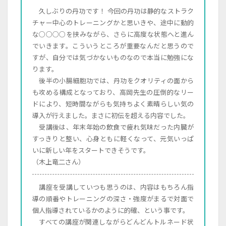
久しぶりの丹功です！ 今回の丹功は静的なストラク
チャー中心のトレーニングかと思いきや、途中に動的
な○○○○を挟みながら、さらに高度な状態へと進ん
でいきます。こういうところが重要なんだと思うので
すが、自分では気づかないものなので本当に勉強にな
ります。
後半の小腸細胞功では、丹功をクオリティの面から
も攻める構成となっており、高岡先生の圧倒的なリー
ドにより、短時間ながらも気持ちよく素晴らしい気の
導入が行えました。まさに初伝を超える内容でした。
受講後は、年末年始の飲食で疲れ気味だった内臓が
すっきりと整い、心身ともに軽くなって、元気いっぱ
いに新しい年をスタートできそうです。
（木上竜二さん）
講座を受講していつも思うのは、内容はもちろん指
導の順番やトレーニングの深さ・強度がまるで対面で
個人指導されているかのように的確、という事です。
すべての講座が関連しながらどんどんトルネード状