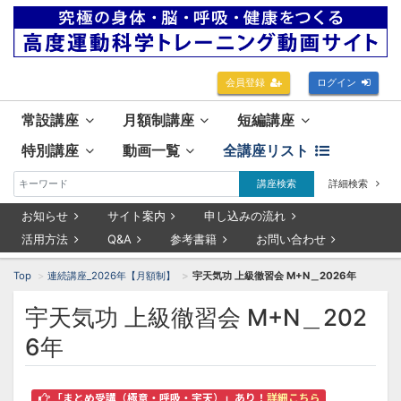
会員登録
ログイン
常設講座
月額制講座
短編講座
特別講座
動画一覧
全講座リスト
講座検索
詳細検索
お知らせ
サイト案内
申し込みの流れ
活用方法
Q&A
参考書籍
お問い合わせ
Top
連続講座_2026年【月額制】
宇天気功 上級徹習会 M+N＿2026年
宇天気功 上級徹習会 M+N＿202
6年
「まとめ受講（極意・呼吸・宇天）」あり！
詳細こちら