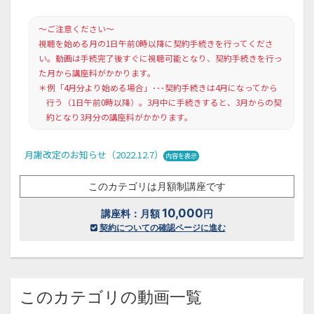
画面をクリックすると元に戻ります。
×
～ご注意ください～
視聴を始める月の1日午前0時以降に契約手続きを行ってくださ
い。動画は手続完了後すぐに視聴可能となり、契約手続きを行っ
た月から講座料がかかります。
＊例「4月分より始める場合」･･･契約手続きは4月になってから
行う（1日午前0時以降）。3月中に手続きすると、3月からの契
約となり3月分の講座料がかかります。
月謝改定のお知らせ（2022.12.7）
内容を表示
このカテゴリは月額制講座です
10,000
講座料：月額
円
契約についての確認ページに進む
このカテゴリの動画一覧