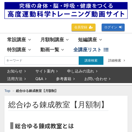
会員登録
ログイン
常設講座
月額制講座
短編講座
特別講座
動画一覧
全講座リスト
講座検索
詳細検索
お知らせ
サイト案内
申し込みの流れ
活用方法
Q&A
参考書籍
お問い合わせ
Top
総合ゆる錬成教室【月額制】
総合ゆる錬成教室【月額制】
総合ゆる錬成教室とは