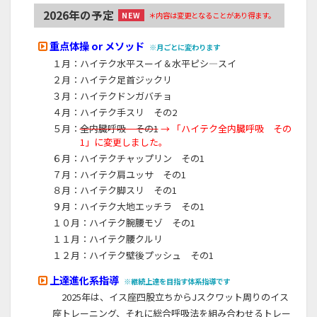
2026年の予定
＊内容は変更となることがあり得ます。
NEW
重点体操 or メソッド
※月ごとに変わります
１月：ハイテク水平スーイ＆水平ピシ―スイ
２月：ハイテク足首ジックリ
３月：ハイテクドンガバチョ
４月：ハイテク手スリ その2
５月：
全内臓呼吸 その1
→ 「ハイテク全内臓呼吸 その
1」に変更しました。
６月：ハイテクチャップリン その1
７月：ハイテク肩ユッサ その1
８月：ハイテク脚スリ その1
９月：ハイテク大地エッチラ その1
１０月：ハイテク腕腰モゾ その1
１１月：ハイテク腰クルリ
１２月：ハイテク壁後プッシュ その1
上達進化系指導
※継続上達を目指す体系指導です
2025年は、イス座四股立ちからJスクワット周りのイス
座トレーニング、それに総合呼吸法を組み合わせるトレー