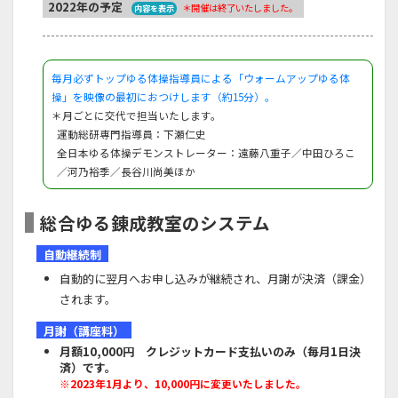
2022年の予定
＊開催は終了いたしました。
内容を表示
毎月必ずトップゆる体操指導員による「ウォームアップゆる体
操」を映像の最初におつけします（約15分）。
＊月ごとに交代で担当いたします。
運動総研専門指導員：
下瀬仁史
全日本ゆる体操デモンストレーター：
遠藤八重子
／
中田ひろこ
／
河乃裕季
／
長谷川尚美
ほか
総合ゆる錬成教室のシステム
自動継続制
自動的に翌月へお申し込みが継続され、月謝が決済（課金）
されます。
月謝（講座料）
月額10,000円 クレジットカード支払いのみ（毎月1日決
済）です。
※2023年1月より、10,000円に変更いたしました。