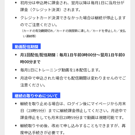
初月分は申込時に課金され、翌月以降は毎月1日に当月分が
課金（クレジット決済）されます。
クレジットカード決済できなかった場合は継続が停止します
のでご注意ください。
（カードの有効期間切れ／カードの限度額に達した／カードを停止した／支払
い滞納等）
動画配信期間
月1回配信/配信期間：毎月1日午前0時00分～翌月1日午前0
時00分まで
毎月1日にトレーニング動画を1本配信します。
月途中で申込された場合でも配信期間は変わりませんのでご
注意ください。
継続の取りやめについて
継続を取り止める場合は、ログイン後にマイページから月末
日（23時59分）までに継続課金停止してください。月途中で
課金停止をしても月末日23時59分まで動画は視聴可能です。
継続取りやめ後、改めて申し込みすることもできますが、再
度申込手続きが必要です。