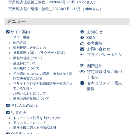
宇天気功 上級第三教程＿2026年1月～6月（Nidoさん）
宇天気功 初中級第一教程＿2026年7月～12月（Nidoさん）
メニュー
サイト案内
お知らせ
サイト概要
Q&A
配信方式
参考書籍
動画視聴に必要なもの
お問い合わせ
推奨環境（OS・ブラウザー・回線）
プライバシーポリシ
動画の視聴について
画面をクリックすると元に戻ります。
×
ー
講座料について
利用規約
利用規約について
特定商取引法に基づ
初受講の方のための講座・ゆる体操・高
く表記
岡英夫著書のご紹介
セキュリティ・個人
本サイト以外で運動総研講座を受講され
ている皆様へ
情報
お問い合わせについて
講座の感想投稿について
申し込みの流れ
活用方法
トレーニング効果を上げるために
アシスタントについて
講座全般に関わる用語の説明