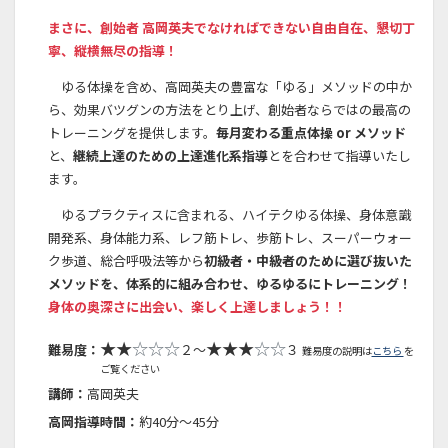
まさに、創始者 高岡英夫でなければできない自由自在、懇切丁
寧、縦横無尽の指導！
ゆる体操を含め、高岡英夫の豊富な「ゆる」メソッドの中か
ら、効果バツグンの方法をとり上げ、創始者ならではの最高の
トレーニングを提供します。
毎月変わる重点体操 or メソッド
と、
継続上達のための上達進化系指導
とを合わせて指導いたし
ます。
ゆるプラクティスに含まれる、ハイテクゆる体操、身体意識
開発系、身体能力系、レフ筋トレ、歩筋トレ、スーパーウォー
ク歩道、総合呼吸法等から
初級者・中級者のために選び抜いた
メソッドを、体系的に組み合わせ、ゆるゆるにトレーニング！
身体の奥深さに出会い、楽しく上達しましょう！！
★★
☆☆☆
★★★
☆☆
難易度：
２～
３
難易度の説明は
こちら
を
ご覧ください
講師：
高岡英夫
高岡指導時間：
約40分～45分