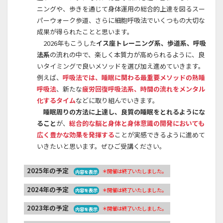
ニングや、歩きを通じて身体運用の総合的上達を図るスー
パーウォーク歩道、さらに細胞呼吸法でいくつもの大切な
成果が得られたことと思います。
2026年もこうした
イス座トレーニング系、歩道系、呼吸
法系
の流れの中で、楽しく本質力が高められるように、良
いタイミングで良いメソッドを選び加え進めていきます。
例えば、
呼吸法では、睡眠に関わる最重要メソッドの熟睡
呼吸法
、新たな
疲労回復呼吸法系、時間の流れをメンタル
化するタイム
などに取り組んでいきます。
睡眠周りの方法に上達し、良質の睡眠をとれるようにな
ること
が、
総合的な脳と身体と身体意識の開発においても
広く豊かな効果を発揮する
ことが実感できるように進めて
いきたいと思います。ぜひご受講ください。
2025年の予定
＊開催は終了いたしました。
内容を表示
2024年の予定
＊開催は終了いたしました。
内容を表示
2023年の予定
＊開催は終了いたしました。
内容を表示