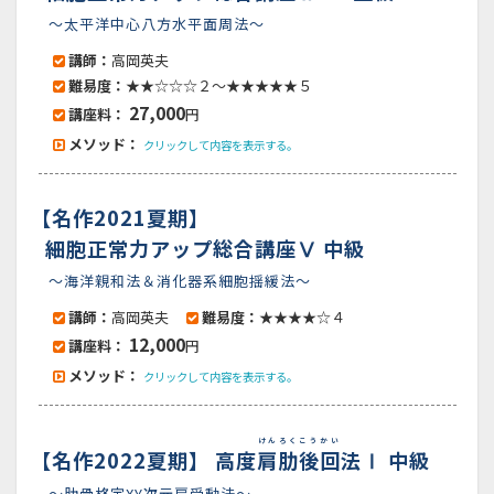
～太平洋中心八方水平面周法～
講師：
高岡英夫
難易度：
★★☆☆☆２～★★★★★５
27,000
講座料：
円
メソッド：
クリックして内容を表示する。
【名作2021夏期】
細胞正常力アップ総合講座Ⅴ 中級
～海洋親和法＆消化器系細胞揺緩法～
講師：
高岡英夫
難易度：
★★★★☆４
12,000
講座料：
円
メソッド：
クリックして内容を表示する。
けんろくこうかい
【名作2022夏期】
高度
肩肋後回
法Ⅰ 中級
～肋骨格定XY次元肩受動法～