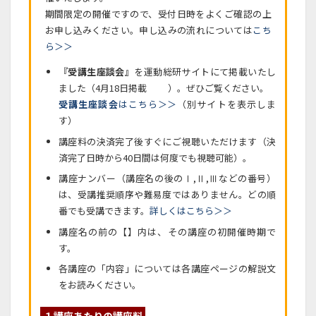
期間限定の開催ですので、受付日時をよくご確認の上
お申し込みください。申し込みの流れについては
こち
ら＞＞
『受講生座談会』
を運動総研サイトにて掲載いたし
ました（4月18日掲載
NEW
）。ぜひご覧ください。
受講生座談会
はこちら＞＞
（別サイトを表示しま
す）
講座料の決済完了後すぐにご視聴いただけます（決
済完了日時から40日間は何度でも視聴可能）。
講座ナンバー（講座名の後のⅠ,Ⅱ,Ⅲなどの番号）
は、受講推奨順序や難易度ではありません。どの順
番でも受講できます。
詳しくはこちら＞＞
講座名の前の【】内は、その講座の初開催時期で
す。
各講座の「内容」については各講座ページの解説文
をお読みください。
１講座あたりの講座料