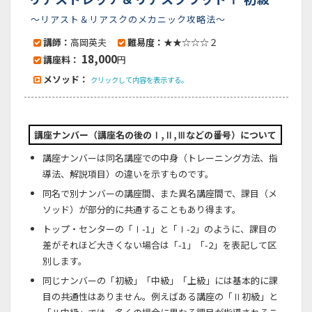
～リアスト＆リアスクのメカニック攻略法～
講師：
高岡英夫
難易度：
★★☆☆☆２
18,000
講座料：
円
メソッド：
クリックして内容を表示する。
講座ナンバー（講座名の後のⅠ,Ⅱ,Ⅲなどの番号）について
講座ナンバーは同名講座での中身（トレーニング方法、指
導法、解説項目）の違いを示すものです。
同名で別ナンバーの講座間、また異名講座間で、課目（メ
ソッド）が部分的に共通することもあり得ます。
トップ・センターの「Ⅰ-1」と「Ⅰ-2」のように、課目の
差がそれほど大きくない場合は「-1」「-2」を表記して区
別します。
同じナンバーの「初級」「中級」「上級」には基本的に課
目の共通性はありません。例えばある講座の「Ⅱ初級」と