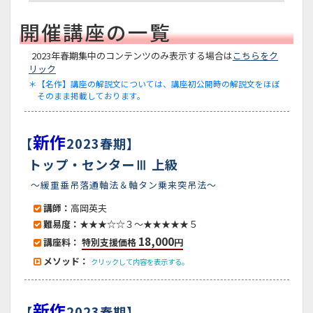
開催講座の一覧
2023年春期集中のコンテンツのみ表示する場合は
こちらをク
リック
＊【名作】講座の解説文については、講座初公開時の解説文をほぼ
そのまま掲載しております。
新作
【
2023春期】
トップ・センターⅢ 上級
～緩重垂吊落通軸法＆軸タン乗来突吊法～
講師：
高岡英夫
難易度：
★★★☆☆３～★★★★★５
18,000
講座料：
特別支援価格
円
メソッド：
クリックして内容を表示する。
新作
【
2023春期】