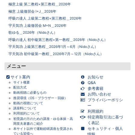
極意上級 第二教程+第三教程＿2026年
極意 上級徹習会 I+J＿2026年
呼吸の達人 上級第二教程+第三教程＿2026年
宇天気功 上級徹習会 M+N＿2026年
歌ゆる＿2026年（Nidoさん）
呼吸の達人 初中級第三教程+第一教程＿2026年（Nidoさん）
宇天気功 上級第三教程＿2026年1月～6月（Nidoさん）
宇天気功 初中級第一教程＿2026年7月～12月（Nidoさん）
メニュー
画面をクリックすると元に戻ります。
×
サイト案内
お知らせ
サイト概要
Q&A
配信方式
参考書籍
動画視聴に必要なもの
お問い合わせ
推奨環境（OS・ブラウザー・回線）
プライバシーポリシ
動画の視聴について
ー
講座料について
利用規約
利用規約について
特定商取引法に基づ
初受講の方のための講座・ゆる体操・高
く表記
岡英夫著書のご紹介
セキュリティ・個人
本サイト以外で運動総研講座を受講され
ている皆様へ
情報