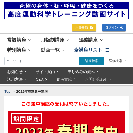
会員登録
ログイン
常設講座
月額制講座
短編講座
特別講座
動画一覧
全講座リスト
講座検索
詳細検索
お知らせ
サイト案内
申し込みの流れ
活用方法
Q&A
参考書籍
お問い合わせ
Top
2023年春期集中講座
この集中講座の受付は終了いたしました。
期間限定
春期
集中
2023
年