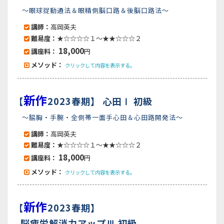
～眼球捉動通法＆眼精側脳口路＆後脳口路法～
講師：
高岡英夫
難易度：
★☆☆☆☆１～★★☆☆☆２
18,000
講座料：
円
メソッド：
クリックして内容を表示する。
新作
【
2023春期】
心田Ⅰ 初級
～脇胸・手腕・全側帯一面手心田＆心田路開発法～
講師：
高岡英夫
難易度：
★☆☆☆☆１～★★☆☆☆２
18,000
講座料：
円
メソッド：
クリックして内容を表示する。
新作
【
2023春期】
脳疲労解消力アップⅢ 初級