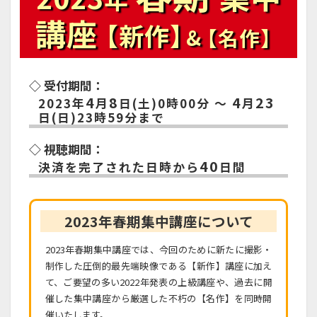
講座
【新作】
&
【名作】
◇ 受付期間：
4
8
4
23
2023年
月
日(土)0時00分 ～
月
日(日)23時59分まで
◇ 視聴期間：
40
決済を完了された日時から
日間
2023年春期集中講座について
2023年春期集中講座では、今回のために新たに撮影・
制作した圧倒的最先端映像である【新作】講座に加え
て、ご要望の多い2022年発表の上級講座や、過去に開
催した集中講座から厳選した不朽の【名作】を同時開
催いたします。