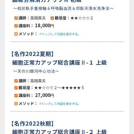
～机伏臥手重根軸＆呼吸脳血流＆仰臥天清水洗浄法～
講師：
高岡英夫
難易度：
★★☆☆☆２
18,000
講座料：
円
メソッド：
クリックして内容を表示する。
【名作2022夏期】
細胞正常力アップ総合講座Ⅱ-１ 上級
～天の川銀河中心功法～
講師：
高岡英夫
難易度：
★★☆☆☆２～★★★★★５
27,000
講座料：
円
画面をクリックすると元に戻ります。
×
メソッド：
クリックして内容を表示する。
【名作2022秋期】
細胞正常力アップ総合講座Ⅱ-２ 上級