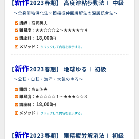
新作
【
2023春期】
高度溶粘歩動法Ⅰ 中級
～全身溶粘深化法×擦揺振伸回緩解法の深層統合法～
講師：
高岡英夫
難易度：
★★☆☆☆２～★★★★☆４
18,000
講座料：
円
メソッド：
クリックして内容を表示する。
新作
【
2023春期】
地球ゆるⅠ 初級
～公転・自転・海洋・大気のゆる～
講師：
高岡英夫
難易度：
★☆☆☆☆１～★★★☆☆３
18,000
講座料：
円
メソッド：
クリックして内容を表示する。
新作
【
2023春期】
眼精疲労解消法Ⅰ 初級