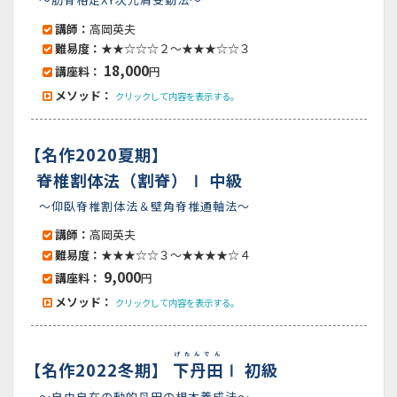
講師：
高岡英夫
難易度：
★★☆☆☆２～★★★☆☆３
18,000
講座料：
円
メソッド：
クリックして内容を表示する。
【名作2020夏期】
脊椎割体法（割脊）Ⅰ 中級
～仰臥脊椎割体法＆壁角脊椎通軸法～
講師：
高岡英夫
難易度：
★★★☆☆３～★★★★☆４
9,000
講座料：
円
メソッド：
クリックして内容を表示する。
げたんでん
【名作2022冬期】
下丹田
Ⅰ 初級
～自由自在の動的丹田の根本養成法～