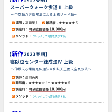
スーパーウォーク歩道Ⅱ 上級
～中空軸八方揺解法による本格リード軸～
講師：
高岡英夫
難易度：
★★★★★５
18,000
講座料：
特別支援価格
円
メソッド：
クリックして内容を表示する。
新作
【
2023春期】
寝臥位センター錬成法Ⅳ 上級
～仰臥天芯螺旋足伸通法＆仰臥天正面天空真双法～
講師：
高岡英夫
難易度：
★★★★☆４～★★★★★５
18,000
講座料：
特別支援価格
円
メソッド：
クリックして内容を表示する。