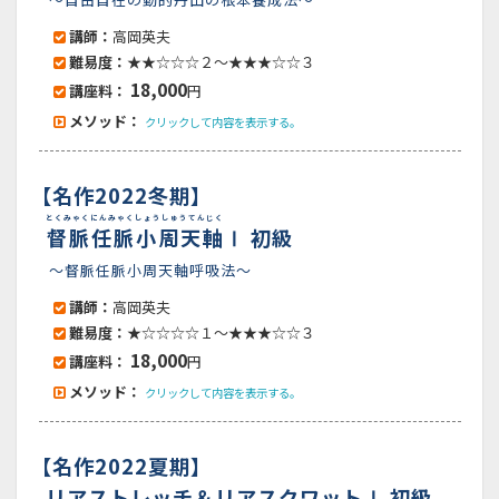
講師：
高岡英夫
難易度：
★★☆☆☆２～★★★☆☆３
18,000
講座料：
円
メソッド：
クリックして内容を表示する。
【名作2022冬期】
とくみゃくにんみゃくしょうしゅうてんじく
督脈任脈小周天軸
Ⅰ 初級
～督脈任脈小周天軸呼吸法～
講師：
高岡英夫
難易度：
★☆☆☆☆１～★★★☆☆３
18,000
講座料：
円
メソッド：
クリックして内容を表示する。
【名作2022夏期】
リアストレッチ＆リアスクワットⅠ 初級