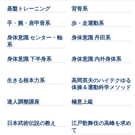
基盤トレーニング
背骨系
手・腕・肩甲骨系
歩・走運動系
身体意識 センター・軸
身体意識 丹田系
系
身体意識 下半身系
身体意識 内外身体系
生きる根本力系
高岡英夫のハイテクゆる
体操＆運動科学メソッド
達人調整講座
極意上級
日本武術伝説の教え
江戸歌舞伎の高峰を求め
て