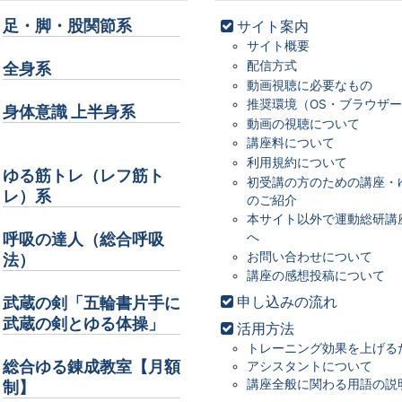
足・脚・股関節系
サイト案内
サイト概要
配信方式
全身系
動画視聴に必要なもの
推奨環境（OS・ブラウザ
身体意識 上半身系
動画の視聴について
講座料について
利用規約について
画面をクリックすると元に戻ります。
×
ゆる筋トレ（レフ筋ト
初受講の方のための講座・
レ）系
のご紹介
本サイト以外で運動総研講
へ
呼吸の達人（総合呼吸
お問い合わせについて
法）
講座の感想投稿について
申し込みの流れ
武蔵の剣「五輪書片手に
武蔵の剣とゆる体操」
活用方法
トレーニング効果を上げる
総合ゆる錬成教室【月額
アシスタントについて
講座全般に関わる用語の説
制】