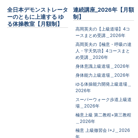
全日本デモンストレータ
連続講座_2026年【月額
ーのともに上達する ゆ
制】
る体操教室【月額制】
高岡英夫の【上級道場】4コ
ースまとめ受講＿2026年
高岡英夫の【極意・呼吸の達
人・宇天気功】4コースまと
め受講＿2026年
身体意識上級道場＿2026年
身体能力上級道場＿2026年
ゆる体操能力開発上級道場＿
2026年
スーパーウォーク歩道上級道
場＿2026年
極意上級 第二教程+第三教程
＿2026年
極意 上級徹習会 I+J＿2026
年