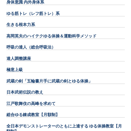
身体意識 内外身体系
ゆる筋トレ（レフ筋トレ）系
生きる根本力系
高岡英夫のハイテクゆる体操＆運動科学メソッド
呼吸の達人（総合呼吸法）
達人調整講座
極意上級
武蔵の剣「五輪書片手に武蔵の剣とゆる体操」
日本武術伝説の教え
江戸歌舞伎の高峰を求めて
総合ゆる錬成教室【月額制】
全日本デモンストレーターのともに上達する ゆる体操教室【月