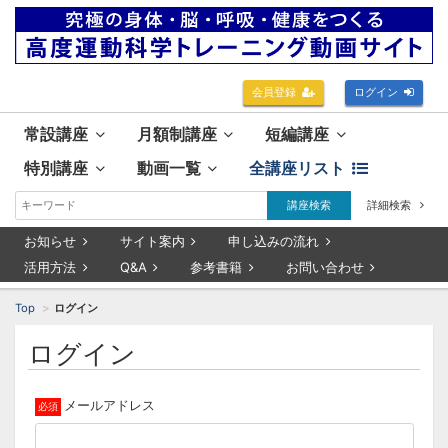
会員登録
ログイン
常設講座
月額制講座
短編講座
特別講座
動画一覧
全講座リスト
講座検索
詳細検索
お知らせ
サイト案内
申し込みの流れ
活用方法
Q&A
参考書籍
お問い合わせ
Top
ログイン
ログイン
メールアドレス