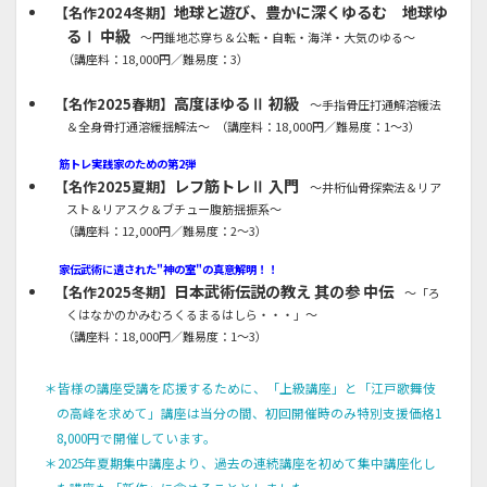
地球と遊び、豊かに深くゆるむ 地球ゆ
【名作2024冬期】
るⅠ 中級
～円錐地芯穿ち＆公転・自転・海洋・大気のゆる～
（講座料：18,000円／難易度：3）
高度ほゆるⅡ 初級
【名作2025春期】
～手指骨圧打通解溶緩法
＆全身骨打通溶緩揺解法～
（講座料：18,000円／難易度：1～3）
筋トレ実践家のための第2弾
レフ筋トレⅡ 入門
【名作2025夏期】
～井桁仙骨探索法＆リア
スト＆リアスク＆ブチュー腹筋揺振系～
（講座料：12,000円／難易度：2～3）
家伝武術に遺された"神の室"の真意解明！！
日本武術伝説の教え 其の参 中伝
【名作2025冬期】
～「ろ
くはなかのかみむろくるまるはしら・・・」～
（講座料：18,000円／難易度：1～3）
＊皆様の講座受講を応援するために、「上級講座」と「江戸歌舞伎
の高峰を求めて」講座は当分の間、初回開催時のみ特別支援価格1
画面をクリックすると元に戻ります。
×
8,000円で開催しています。
＊2025年夏期集中講座より、過去の連続講座を初めて集中講座化し