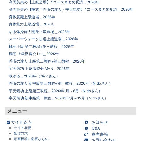
高岡英夫の【上級道場】4コースまとめ受講＿2026年
高岡英夫の【極意・呼吸の達人・宇天気功】4コースまとめ受講＿2026年
身体意識上級道場＿2026年
身体能力上級道場＿2026年
ゆる体操能力開発上級道場＿2026年
スーパーウォーク歩道上級道場＿2026年
極意上級 第二教程+第三教程＿2026年
極意 上級徹習会 I+J＿2026年
呼吸の達人 上級第二教程+第三教程＿2026年
宇天気功 上級徹習会 M+N＿2026年
歌ゆる＿2026年（Nidoさん）
呼吸の達人 初中級第三教程+第一教程＿2026年（Nidoさん）
宇天気功 上級第三教程＿2026年1月～6月（Nidoさん）
宇天気功 初中級第一教程＿2026年7月～12月（Nidoさん）
メニュー
サイト案内
お知らせ
サイト概要
Q&A
配信方式
参考書籍
動画視聴に必要なもの
お問い合わせ