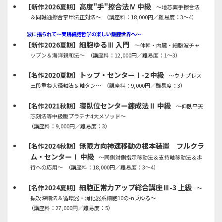
高度"手"擦合法Ⅳ 中級
【新作2026夏期】
～地芯繋手擦合法
＆同軸通擦合掌甲法正対法～
（講座料：18,000円／難易度：3～4）
波に揺られて～実践細胞哲学の楽しい鍛錬世界へ～
細胞ゆるⅢ 入門
【新作2026夏期】
～体幹・内臓・細胞波チャ
ップン＆海洋親和法～
（講座料：12,000円／難易度：1～3）
トップ・センターⅠ-2 中級
【名作2020夏期】
～ウナプレス
三段重ね大径軸法＆軸タン～
（講座料：9,000円／難易度：3）
寝臥位センター錬成法Ⅱ 中級
【名作2021秋期】
～仰臥平天
芯刻法等中級版プラチナ4大メソッド～
（講座料：9,000円／難易度：3）
無限方向神速移動の根本装置 フルクラ
【名作2024秋期】
ム・センターⅠ 中級
～同側対側指示移動法＆支持軸移動法＆歩
行への応用～
（講座料：18,000円／難易度：3～4）
細胞正常力アップ総合講座Ⅲ-3 上級
【名作2024夏期】
～
振攻深細法＆循環器・消化器系細胞10の-n乗ゆる～
（講座料：27,000円／難易度：5）