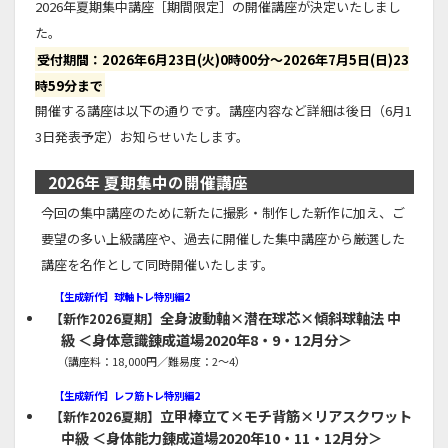
2026年夏期集中講座［期間限定］の開催講座が決定いたしまし
た。
受付期間：2026年6月23日(火)0時00分～2026年7月5日(日)23
時59分まで
開催する講座は以下の通りです。講座内容など詳細は後日（6月1
3日発表予定）お知らせいたします。
2026年 夏期集中の開催講座
今回の集中講座のために新たに撮影・制作した新作に加え、ご
要望の多い上級講座や、過去に開催した集中講座から厳選した
講座を名作として同時開催いたします。
【生成新作】球軸トレ特別編2
全身波動軸×潜在球芯×傾斜球軸法 中
【新作2026夏期】
級 ＜身体意識錬成道場2020年8・9・12月分＞
（講座料：18,000円／難易度：2～4）
【生成新作】レフ筋トレ特別編2
立甲棒立て×モチ背筋×リアスクワット
【新作2026夏期】
中級 ＜身体能力錬成道場2020年10・11・12月分＞