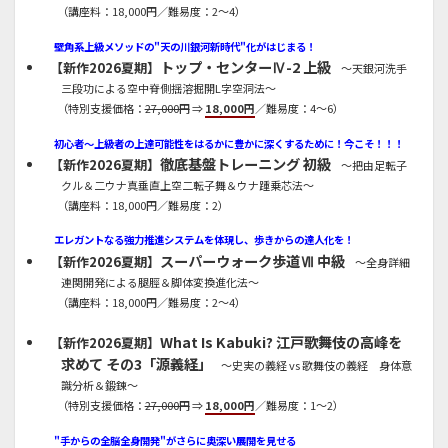
（講座料：18,000円／難易度：2～4）
壁角系上級メソッドの"天の川銀河新時代"化がはじまる！
トップ・センターⅣ-2 上級
【新作2026夏期】
～天銀河洗手
三段功による空中脊側揺溶掘開L字空洞法～
（特別支援価格：
27,000円
⇒
18,000円
／難易度：4～6）
初心者～上級者の上達可能性をはるかに豊かに深くするために！今こそ！！！
徹底基盤トレーニング 初級
【新作2026夏期】
～把由足転子
クル＆二ウナ真垂直上空二転子舞＆ウナ踵乗芯法～
（講座料：18,000円／難易度：2）
エレガントなる強力推進システムを体現し、歩きからの達人化を！
スーパーウォーク歩道Ⅶ 中級
【新作2026夏期】
～全身詳細
連関開発による腿脛＆脚体変換進化法～
（講座料：18,000円／難易度：2～4）
What Is Kabuki? 江戸歌舞伎の高峰を
【新作2026夏期】
求めて その3「源義経」
～史実の義経 vs 歌舞伎の義経 身体意
識分析＆鍛錬～
（特別支援価格：
27,000円
⇒
18,000円
／難易度：1～2）
"手からの全脳全身開発"がさらに奥深い展開を見せる