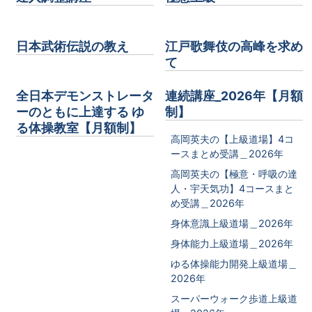
日本武術伝説の教え
江戸歌舞伎の高峰を求め
て
全日本デモンストレータ
連続講座_2026年【月額
ーのともに上達する ゆ
制】
る体操教室【月額制】
高岡英夫の【上級道場】4コ
ースまとめ受講＿2026年
高岡英夫の【極意・呼吸の達
人・宇天気功】4コースまと
め受講＿2026年
身体意識上級道場＿2026年
身体能力上級道場＿2026年
ゆる体操能力開発上級道場＿
2026年
スーパーウォーク歩道上級道