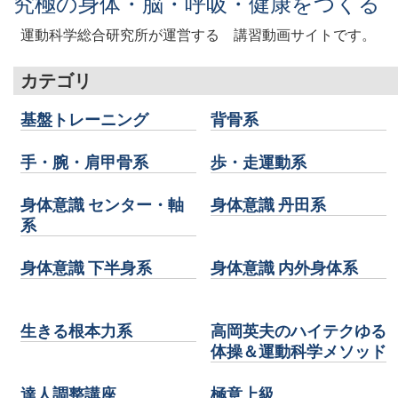
究極の身体・脳・呼吸・健康をつくる
運動科学総合研究所が運営する 講習動画サイトです。
カテゴリ
基盤トレーニング
背骨系
手・腕・肩甲骨系
歩・走運動系
身体意識 センター・軸
身体意識 丹田系
系
身体意識 下半身系
身体意識 内外身体系
生きる根本力系
高岡英夫のハイテクゆる
体操＆運動科学メソッド
達人調整講座
極意上級