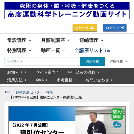
会員登録
ログイン
常設講座
月額制講座
短編講座
特別講座
動画一覧
全講座リスト
講座検索
詳細検索
お知らせ
サイト案内
申し込みの流れ
活用方法
Q&A
参考書籍
お問い合わせ
Top
身体意識 センター・軸系
【2022年7月公開】寝臥位センター錬成法Ⅱ 上級