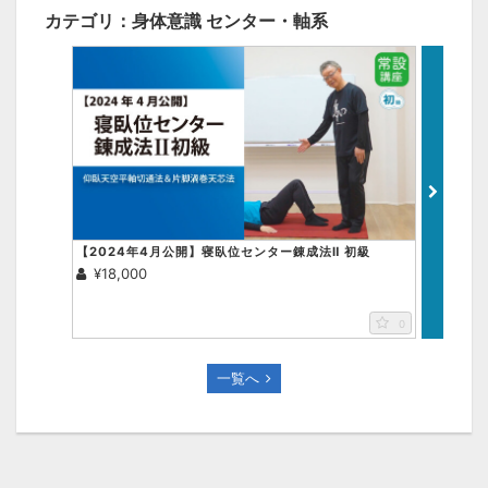
カテゴリ：身体意識 センター・軸系
【2024年4月公開】寝臥位センター錬成法Ⅱ 初級
【202
クラム・
¥18,000
¥18,0
0
一覧へ