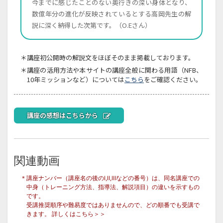
今までに感じたことのない奥行きの深い身体となり、
数億年分の進化が反映されているとする高岡先生の解
説に深く納得した次第です。（O.Eさん）
＊講座初公開時の解説文をほぼそのまま掲載しております。
＊講座の活用方法や本サイトの講座全般に関わる用語（NFB、
10年ミッションなど）については
こちら
をご確認ください。
講座の感想はこちらから
画面をクリックすると元に戻ります。
×
関連動画
＊講座ナンバー（講座名の後のⅠ,Ⅱ,Ⅲなどの番号）は、同名講座での
中身（トレーニング方法、指導法、解説項目）の違いを示すもの
です。
受講推奨順序や難易度ではありませんので、どの順番でも受講で
きます。
詳しくはこちら＞＞