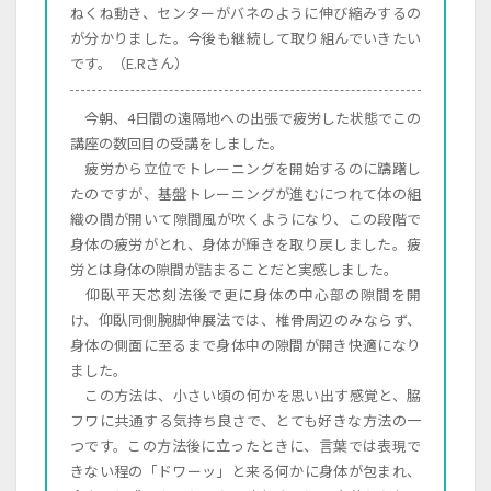
ねくね動き、センターがバネのように伸び縮みするの
が分かりました。今後も継続して取り組んでいきたい
です。（E.Rさん）
今朝、4日間の遠隔地への出張で疲労した状態でこの
講座の数回目の受講をしました。
疲労から立位でトレーニングを開始するのに躊躇し
たのですが、基盤トレーニングが進むにつれて体の組
織の間が開いて隙間風が吹くようになり、この段階で
身体の疲労がとれ、身体が輝きを取り戻しました。疲
労とは身体の隙間が詰まることだと実感しました。
仰臥平天芯刻法後で更に身体の中心部の隙間を開
け、仰臥同側腕脚伸展法では、椎骨周辺のみならず、
身体の側面に至るまで身体中の隙間が開き快適になり
ました。
この方法は、小さい頃の何かを思い出す感覚と、脇
フワに共通する気持ち良さで、とても好きな方法の一
つです。この方法後に立ったときに、言葉では表現で
きない程の「ドワーッ」と来る何かに身体が包まれ、