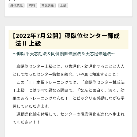
身体意識
有料
常設講座
上級
【2022年7月公開】寝臥位センター錬成
法Ⅱ 上級
～仰臥平天芯刻法＆同側腕脚伸展法＆天芯足伸通法～
寝臥位センター上級とは、０歳児化・幼児化することと大人
として培ったセンター鍛錬を統合、いや真に積算すること！
この「Ⅱ」本編トレーニングでは、「寝臥位センター錬成法
Ⅰ上級」とはすべて異なる課目で、「なんと面白く、深く、効
果のあるトレーニングなんだ！」とビックリ＆感動しながら学
習していただきます。
運動進化論を体現して、センターの徹底深化＆進化へ歩まれ
てください！！