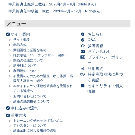
宇天気功 上級第三教程＿2026年1月～6月（Nidoさん）
宇天気功 初中級第一教程＿2026年7月～12月（Nidoさん）
メニュー
サイト案内
お知らせ
サイト概要
Q&A
配信方式
参考書籍
動画視聴に必要なもの
お問い合わせ
推奨環境（OS・ブラウザー・回線）
プライバシーポリシ
動画の視聴について
ー
講座料について
利用規約
画面をクリックすると元に戻ります。
×
利用規約について
特定商取引法に基づ
初受講の方のための講座・ゆる体操・高
く表記
岡英夫著書のご紹介
セキュリティ・個人
本サイト以外で運動総研講座を受講され
ている皆様へ
情報
お問い合わせについて
講座の感想投稿について
申し込みの流れ
活用方法
トレーニング効果を上げるために
アシスタントについて
講座全般に関わる用語の説明