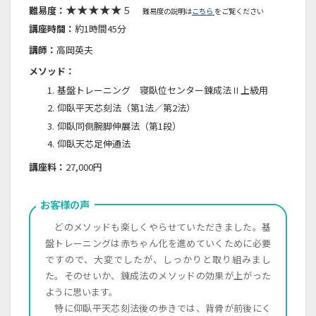
★★★★★
難易度：
５
難易度の説明は
こちら
をご覧ください
講座時間：
約1時間45分
講師：
高岡英夫
メソッド：
基盤トレーニング 寝臥位センター錬成法Ⅱ上級用
仰臥平天芯刻法（第1法／第2法）
仰臥同側腕脚伸展法（第1段）
仰臥天芯足伸通法
講座料：
27,000円
お客様の声
どのメソッドも楽しくやらせていただきました。基
盤トレーニングは赤ちゃん化を進めていくために必要
ですので、大変でしたが、しっかりと取り組みまし
た。そのせいか、錬成法のメソッドの効果が上がった
ように思います。
特に仰臥平天芯刻法後の歩きでは、背骨が前後にく