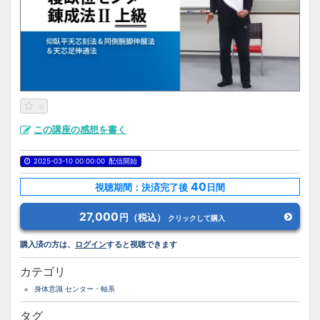
0
この講座の感想を書く
2025-03-10 00:00:00
配信開始
40
視聴期間：決済完了後
日間
27,000
円（税込）
クリックして購入
購入済の方は、
ログイン
すると視聴できます
カテゴリ
身体意識 センター・軸系
タグ