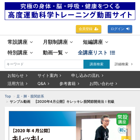
会員登録
ログイン
常設講座
月額制講座
短編講座
特別講座
動画一覧
全講座リスト
講座検索
詳細検索
お知らせ
サイト案内
申し込みの流れ
活用方法
Q&A
参考書籍
お問い合わせ
Top
足・脚・股関節系
サンプル動画 【2020年4月公開】キレッキレ股関節開発法Ｉ初級