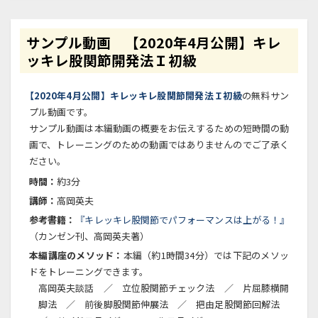
サンプル動画 【2020年4月公開】キレ
ッキレ股関節開発法Ｉ初級
【2020年4月公開】キレッキレ股関節開発法Ｉ初級
の無料サン
プル動画です。
サンプル動画は本編動画の概要をお伝えするための短時間の動
画で、トレーニングのための動画ではありませんのでご了承く
ださい。
時間：
約3分
講師：
高岡英夫
参考書籍：
『キレッキレ股関節でパフォーマンスは上がる！』
（カンゼン刊、高岡英夫著）
本編講座のメソッド：
本編（約1時間34分）では下記のメソッ
ドをトレーニングできます。
高岡英夫談話 ／ 立位股関節チェック法 ／ 片屈膝横開
脚法 ／ 前後脚股関節伸展法 ／ 把由足股関節回解法