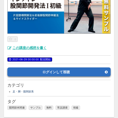
0
この講座の感想を書く
2021-06-29 00:00:00
配信開始
ログインして視聴
カテゴリ
足・脚・股関節系
タグ
股関節本関連
サンプル
無料
常設講座
初級