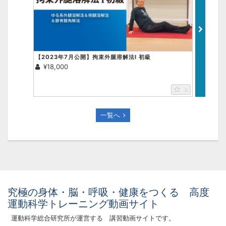
【2023年7月公開】拘束外腿溶解法Ⅰ 初級
【202
¥18,000
¥18,0
0
画面をクリックすると元に戻ります。
×
一覧へ
究極の身体・脳・呼吸・健康をつくる 高度
運動科学トレーニング動画サイト
運動科学総合研究所が運営する 講習動画サイトです。