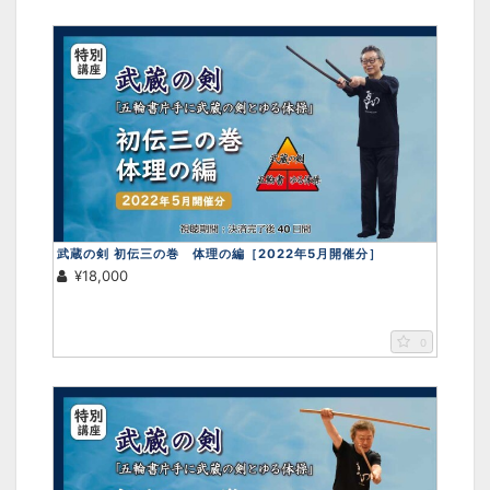
武蔵の剣 初伝三の巻 体理の編［2022年5月開催分］
¥18,000
0