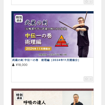
0
武蔵の剣 中伝一の巻 術理編［2024年11月開催分］
¥18,000
0