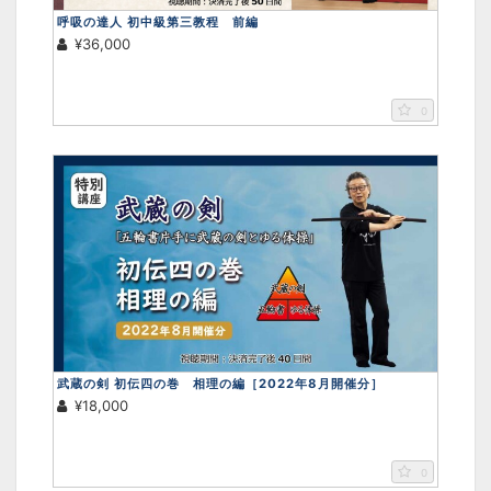
呼吸の達人 初中級第三教程 前編
¥36,000
0
武蔵の剣 初伝四の巻 相理の編［2022年8月開催分］
¥18,000
0