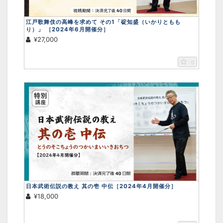
江戸歌舞伎の高峰を求めて その1「碇知盛（いかりともも
り）」 ［2024年6月開催分］
¥27,000
0
日本武術伝説の教え 其の壱 中伝［2024年4月開催分］
¥18,000