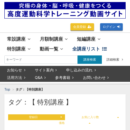
会員登録
ログイン
常設講座
月額制講座
短編講座
特別講座
動画一覧
全講座リスト
講座検索
詳細検索
お知らせ
サイト案内
申し込みの流れ
活用方法
Q&A
参考書籍
お問い合わせ
Top
タグ：【特別講座】
タグ：【 特別講座 】
登録日
お気に入り数
価格