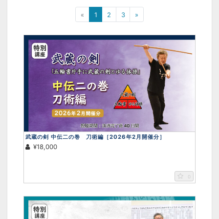
«
1
2
3
»
武蔵の剣 中伝二の巻 刀術編［2026年2月開催分］
¥18,000
0