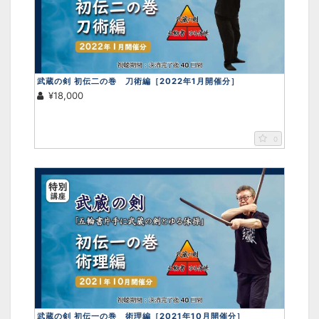
武蔵の剣 初伝二の巻 刀術編［2022年1月開催分］
¥18,000
0
画面をクリックすると元に戻ります。
×
武蔵の剣 初伝一の巻 術理編［2021年10月開催分］