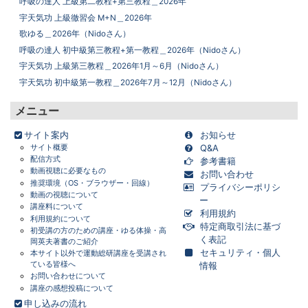
呼吸の達人 上級第二教程+第三教程＿2026年
宇天気功 上級徹習会 M+N＿2026年
歌ゆる＿2026年（Nidoさん）
呼吸の達人 初中級第三教程+第一教程＿2026年（Nidoさん）
宇天気功 上級第三教程＿2026年1月～6月（Nidoさん）
宇天気功 初中級第一教程＿2026年7月～12月（Nidoさん）
メニュー
画面をクリックすると元に戻ります。
×
サイト案内
お知らせ
サイト概要
Q&A
配信方式
参考書籍
動画視聴に必要なもの
お問い合わせ
推奨環境（OS・ブラウザー・回線）
プライバシーポリシ
動画の視聴について
ー
講座料について
利用規約
利用規約について
特定商取引法に基づ
初受講の方のための講座・ゆる体操・高
く表記
岡英夫著書のご紹介
セキュリティ・個人
本サイト以外で運動総研講座を受講され
ている皆様へ
情報
お問い合わせについて
講座の感想投稿について
申し込みの流れ