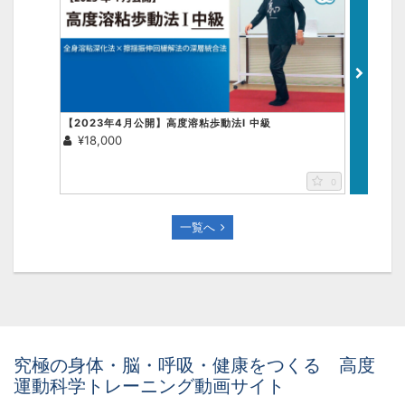
【2023年4月公開】高度溶粘歩動法Ⅰ 中級
【202
¥18,000
¥27,0
画面をクリックすると元に戻ります。
×
0
一覧へ
究極の身体・脳・呼吸・健康をつくる 高度
運動科学トレーニング動画サイト