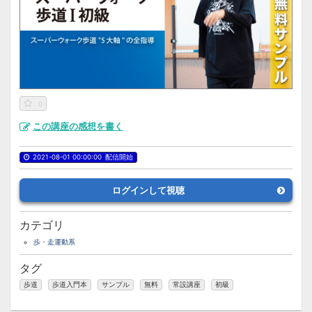
0
この講座の感想を書く
2021-08-01 00:00:00
配信開始
ログインして視聴
カテゴリ
歩・走運動系
タグ
歩道
歩道入門本
サンプル
無料
常設講座
初級