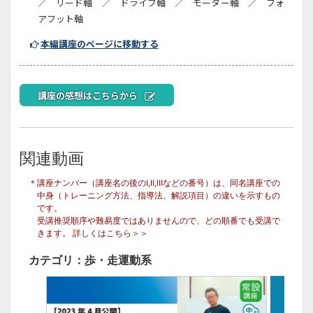
／ リード軸 ／ ドライブ軸 ／ モーター軸 ／ フォ
アフット軸
本編講座のページに移動する
講座の感想はこちらから
関連動画
＊講座ナンバー（講座名の後のⅠ,Ⅱ,Ⅲなどの番号）は、同名講座での
中身（トレーニング方法、指導法、解説項目）の違いを示すもの
です。
受講推奨順序や難易度ではありませんので、どの順番でも受講で
きます。
詳しくはこちら＞＞
カテゴリ：歩・走運動系