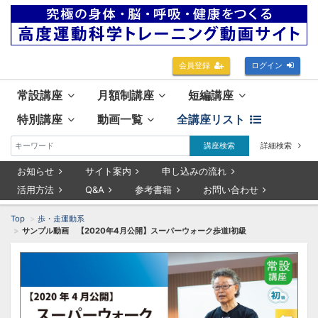
会員登録
ログイン
常設講座
月額制講座
短編講座
特別講座
動画一覧
全講座リスト
講座検索
詳細検索
お知らせ
サイト案内
申し込みの流れ
活用方法
Q&A
参考書籍
お問い合わせ
Top
歩・走運動系
サンプル動画 【2020年4月公開】スーパーウォーク歩道Ⅰ初級