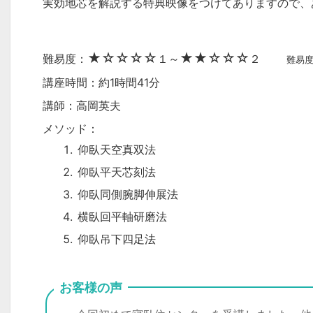
実効地芯を解説する特典映像をつけてありますので、
★☆☆☆☆
★★☆☆☆
難易度：
１～
２
難易
講座時間：約1時間41分
講師：高岡英夫
メソッド：
仰臥天空真双法
仰臥平天芯刻法
仰臥同側腕脚伸展法
横臥回平軸研磨法
仰臥吊下四足法
お客様の声