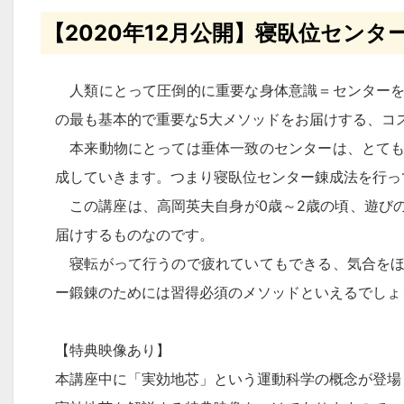
【2020年12月公開】寝臥位センター
人類にとって圧倒的に重要な身体意識＝センターを
の最も基本的で重要な5大メソッドをお届けする、コ
本来動物にとっては垂体一致のセンターは、とても
成していきます。つまり寝臥位センター錬成法を行っ
この講座は、高岡英夫自身が0歳～2歳の頃、遊び
届けするものなのです。
寝転がって行うので疲れていてもできる、気合をほ
ー鍛錬のためには習得必須のメソッドといえるでしょ
【特典映像あり】
本講座中に「実効地芯」という運動科学の概念が登場