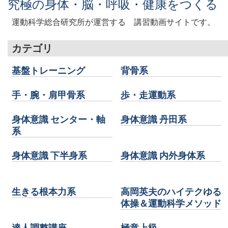
究極の身体・脳・呼吸・健康をつくる
運動科学総合研究所が運営する 講習動画サイトです。
カテゴリ
基盤トレーニング
背骨系
手・腕・肩甲骨系
歩・走運動系
身体意識 センター・軸
身体意識 丹田系
系
身体意識 下半身系
身体意識 内外身体系
生きる根本力系
高岡英夫のハイテクゆる
体操＆運動科学メソッド
達人調整講座
極意上級