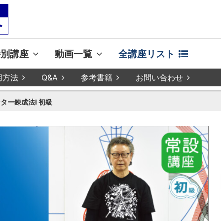
特別講座
動画一覧
全講座リスト
用方法
Q&A
参考書籍
お問い合わせ
ター錬成法Ⅰ 初級