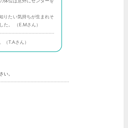
の体位は意外にセンターを
知りたい気持ちが生まれそ
た。 （E.Mさん）
（T.Aさん）
さい。