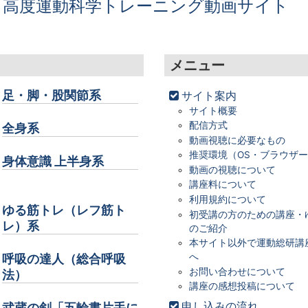
 高度運動科学トレーニング動画サイト
メニュー
足・脚・股関節系
サイト案内
サイト概要
配信方式
全身系
動画視聴に必要なもの
推奨環境（OS・ブラウザ
身体意識 上半身系
動画の視聴について
講座料について
利用規約について
ゆる筋トレ（レフ筋ト
初受講の方のための講座・
レ）系
のご紹介
本サイト以外で運動総研講
へ
呼吸の達人（総合呼吸
お問い合わせについて
法）
講座の感想投稿について
申し込みの流れ
武蔵の剣「五輪書片手に