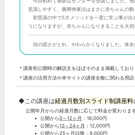
今回初めて寝臥位センターを受講しました。他の
意識しやすく、腕脚伸展法はまさに赤ちゃんの動
初受講の中で5大メソッドを一度に学ぶ事が出
うになりますが、赤ちゃんになりきることを大切
頭の固さがとれ、やわらかくなりました。体全体
＊講座初公開時の解説文をほぼそのまま掲載しており
＊講座の活用方法や本サイトの講座全般に関わる用語（
◆この講座は
経過月数別スライド制講座料
公開年月からの経過月数に応じて料金が変わりま
公開から
0～12ヶ月
：18,000円
公開から
13～24ヶ月
：12,000円
公開から
25ヶ月以降
：9,000円