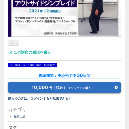
0
この講座の感想を書く
2024-05-15 00:00:00
配信開始
30
視聴期間：決済完了後
日間
10,000
円（税込）
クリックして購入
購入済の方は、
ログイン
すると視聴できます
カテゴリ
極意上級
タグ