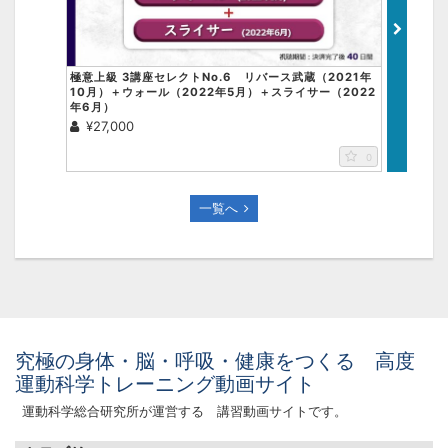
極意上級 3講座セレクトNo.6 リバース武蔵（2021年
極意上級 
10月）＋ウォール（2022年5月）＋スライサー（2022
月）＋ジ
年6月）
ブレイド（
¥27,000
¥27,0
0
一覧へ
究極の身体・脳・呼吸・健康をつくる 高度
運動科学トレーニング動画サイト
運動科学総合研究所が運営する 講習動画サイトです。