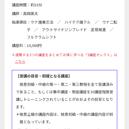
講座時間：約33分
講師：高岡英夫
指導課目：ウナ踵乗芯法 ／ ハイテク踵クル ／ ウナ二転
子 ／ アウトサイドジンブレイド 逆扇発進 ／
フルクラムシフト
講座料：10,000円
＊連関する3つの講座をまとめてお得に学べる「3講座セレクト」は
こちら
【受講の目安・前提となる講座】
極意初級・中級の第一・第二・第三教程を全て受講済み
であること、もしくは集中講座・常設講座を30講座程度受
講しトレーニングされていることがおおよその目安となり
ます。
＊極意上級の講座内容は、極意初級・中級の講座内容が前
提となっています。