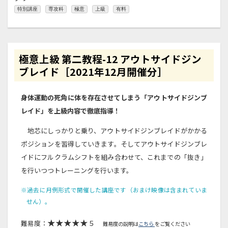
特別講座
専攻科
極意
上級
有料
極意上級 第二教程-12 アウトサイドジン
ブレイド［2021年12月開催分］
身体運動の死角に体を存在させてしまう「アウトサイドジンブ
レイド」を上級内容で徹底指導！
地芯にしっかりと乗り、アウトサイドジンブレイドがかかる
ポジションを習得していきます。そしてアウトサイドジンブレ
イドにフルクラムシフトを組み合わせて、これまでの「抜き」
を行いつつトレーニングを行います。
※過去に月例形式で開催した講座です（おまけ映像は含まれていま
せん）。
★★★★★
難易度：
５
難易度の説明は
こちら
をご覧ください