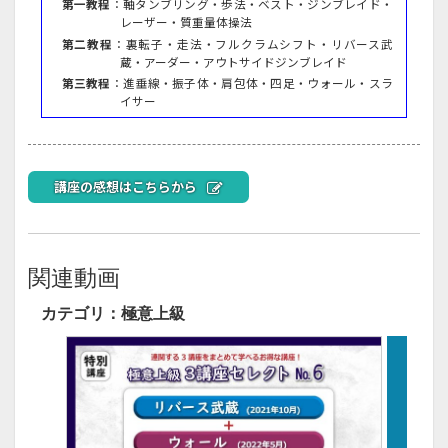
第一教程
：軸タンブリング・歩法・ベスト・ジンブレイド・
レーザー・質重量体操法
第二教程
：裏転子・走法・フルクラムシフト・リバース武
蔵・アーダー・アウトサイドジンブレイド
第三教程
：進垂線・振子体・肩包体・四足・ウォール・スラ
イサー
講座の感想はこちらから
関連動画
カテゴリ：極意上級
画面をクリックすると元に戻ります。
×