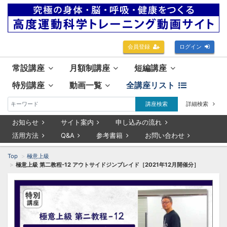
会員登録
ログイン
常設講座
月額制講座
短編講座
特別講座
動画一覧
全講座リスト
講座検索
詳細検索
お知らせ
サイト案内
申し込みの流れ
活用方法
Q&A
参考書籍
お問い合わせ
Top
極意上級
極意上級 第二教程-12 アウトサイドジンブレイド［2021年12月開催分］