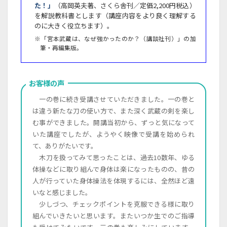
た！」
（高岡英夫著、さくら舎刊／定価2,200円税込）
を解説教科書とします（講座内容をより良く理解する
のに大きく役立ちます）。
※「宮本武蔵は、なぜ強かったのか？（講談社刊）」の加
筆・再編集版。
お客様の声
一の巻に続き受講させていただきました。一の巻と
は違う新たな刀の使い方で、また深く武蔵の剣を楽し
む事ができました。開講当初から、ずっと気になって
いた講座でしたが、ようやく映像で受講を始められ
て、ありがたいです。
木刀を扱ってみて思ったことは、過去10数年、ゆる
体操などに取り組んで身体は楽になったものの、昔の
人が行っていた身体操法を体現するには、全然ほど遠
いなと感じました。
少しづつ、チェックポイントを克服できる様に取り
組んでいきたいと思います。またいつか生でのご指導