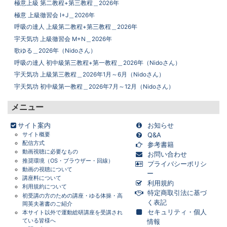
極意上級 第二教程+第三教程＿2026年
極意 上級徹習会 I+J＿2026年
呼吸の達人 上級第二教程+第三教程＿2026年
宇天気功 上級徹習会 M+N＿2026年
歌ゆる＿2026年（Nidoさん）
呼吸の達人 初中級第三教程+第一教程＿2026年（Nidoさん）
宇天気功 上級第三教程＿2026年1月～6月（Nidoさん）
宇天気功 初中級第一教程＿2026年7月～12月（Nidoさん）
メニュー
サイト案内
お知らせ
サイト概要
Q&A
配信方式
参考書籍
動画視聴に必要なもの
お問い合わせ
推奨環境（OS・ブラウザー・回線）
プライバシーポリシ
画面をクリックすると元に戻ります。
×
動画の視聴について
ー
講座料について
利用規約
利用規約について
特定商取引法に基づ
初受講の方のための講座・ゆる体操・高
く表記
岡英夫著書のご紹介
セキュリティ・個人
本サイト以外で運動総研講座を受講され
ている皆様へ
情報