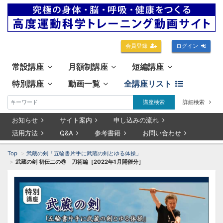
会員登録
ログイン
常設講座
月額制講座
短編講座
特別講座
動画一覧
全講座リスト
講座検索
詳細検索
お知らせ
サイト案内
申し込みの流れ
活用方法
Q&A
参考書籍
お問い合わせ
Top
武蔵の剣「五輪書片手に武蔵の剣とゆる体操」
武蔵の剣 初伝二の巻 刀術編［2022年1月開催分］