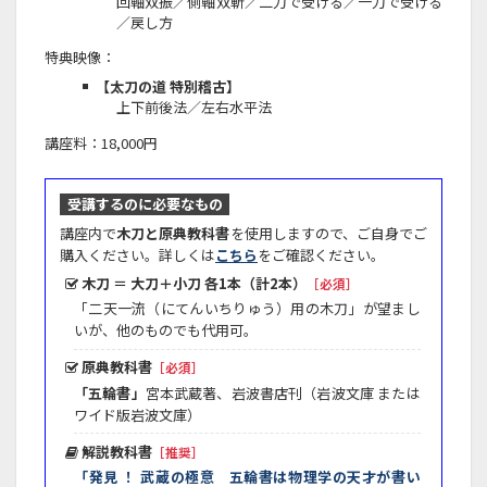
回軸双振／側軸双斬／二刀で受ける／一刀で受ける
／戻し方
特典映像：
【太刀の道 特別稽古】
上下前後法／左右水平法
講座料：18,000円
受講するのに必要なもの
講座内で
木刀と原典教科書
を使用しますので、ご自身でご
購入ください。詳しくは
こちら
をご確認ください。
木刀 ＝ 大刀＋小刀 各1本（計2本）
［必須］
「二天一流（にてんいちりゅう）用の木刀」が望まし
いが、他のものでも代用可。
原典教科書
［必須］
「五輪書」
宮本武蔵著、岩波書店刊（岩波文庫 または
ワイド版岩波文庫）
解説教科書
［推奨］
「発見 ！ 武蔵の極意 五輪書は物理学の天才が書い