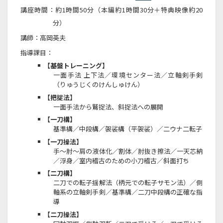
講座時間：約1時間50分（本編約1時間30分＋特典映像約20
分）
講師：高岡英夫
指導課目：
【基盤トレーニング】
一面手法 上下法／環境センター法／立軸剣手剣
（りゅうじくのけんしゅけん）
【把捉法】
一面手法から鷲捉法、斜捉法への展開
【一刀構】
基準構／中段構／袈裟構（平袈裟）／二ウナ二転子
【一刀操法】
手～肘～肩の液体化／割体／肘抜き擦法／一天芯納
／浮身／室内稽古のための小刀稽古／斜面打ち
【二刀構】
二刀での転子揺解法（柄元での転子サモン法）／側
軸系の立軸剣手剣／基準構／二刀中段構の正確な指
導
【二刀操法】