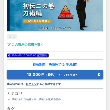
0
この講座の感想を書く
2024-06-10 00:00:00
配信開始
40
視聴期間：決済完了後
日間
18,000
円（税込）
クリックして購入
購入済の方は、
ログイン
すると視聴できます
カテゴリ
武蔵の剣「五輪書片手に武蔵の剣とゆる体操」
タグ