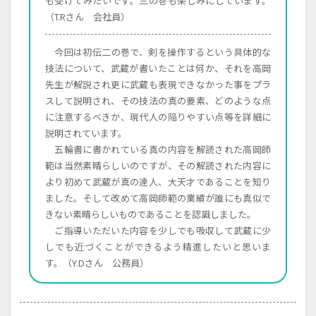
も受けてみたいです。三の巻も楽しみにしています。
（T.Rさん 会社員）
今回は初伝二の巻で、剣を操作するという具体的な
画面をクリックすると元に戻ります。
×
技法について、武蔵が書いたことは何か、それを高岡
先生が解説され更に武蔵も表現できなかった事をプラ
スして説明され、その技法の真の要素、どのような点
に注意するべきか、現代人の陥りやすい点等を詳細に
説明されています。
五輪書に書かれている真の内容を解読された高岡師
範は当然素晴らしいのですが、その解読された内容に
より初めて武蔵が真の達人、大天才であることを知り
ました。そして改めて高岡師範の業績が誰にも真似で
きない素晴らしいものであることを認識しました。
ご指導いただいた内容を少しでも吸収して武蔵に少
しでも近づくことができるよう精進したいと思いま
す。（Y.Dさん 公務員）