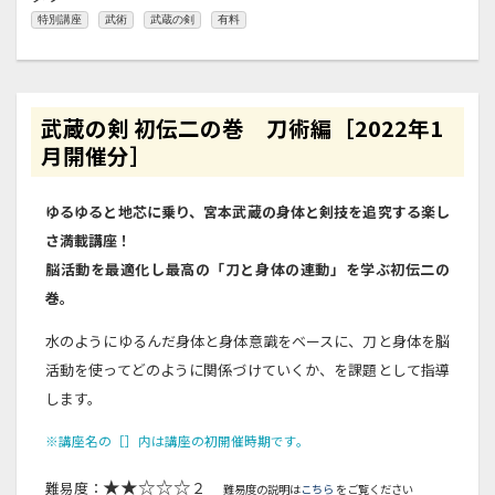
特別講座
武術
武蔵の剣
有料
武蔵の剣 初伝二の巻 刀術編［2022年1
月開催分］
ゆるゆると地芯に乗り、宮本武蔵の身体と剣技を追究する楽し
さ満載講座！
脳活動を最適化し最高の「刀と身体の連動」を学ぶ初伝二の
巻。
水のようにゆるんだ身体と身体意識をベースに、刀と身体を脳
活動を使ってどのように関係づけていくか、を課題として指導
します。
※講座名の［］内は講座の初開催時期です。
★★☆☆☆
難易度：
２
難易度の説明は
こちら
をご覧ください