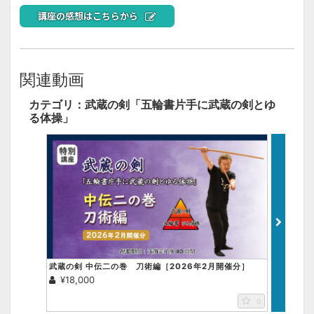
講座の感想はこちらから
関連動画
カテゴリ：武蔵の剣「五輪書片手に武蔵の剣とゆ
る体操」
武蔵の剣 中伝二の巻 刀術編［2026年2月開催分］
武蔵の剣
¥18,000
¥18,0
0