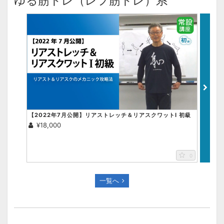
ゆる筋トレ（レフ筋トレ）系
【2022年7月公開】リアストレッチ＆リアスクワットⅠ 初級
【20
¥18,000
¥9,
0
一覧へ