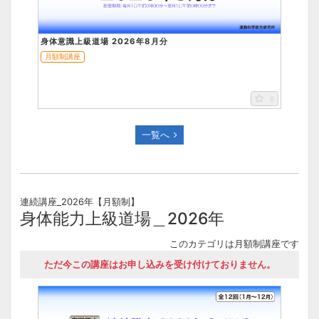
身体意識上級道場 2026年8月分
月額制講座
0
一覧へ
連続講座_2026年【月額制】
身体能力上級道場＿2026年
このカテゴリは月額制講座です
ただ今この講座はお申し込みを受け付けておりません。