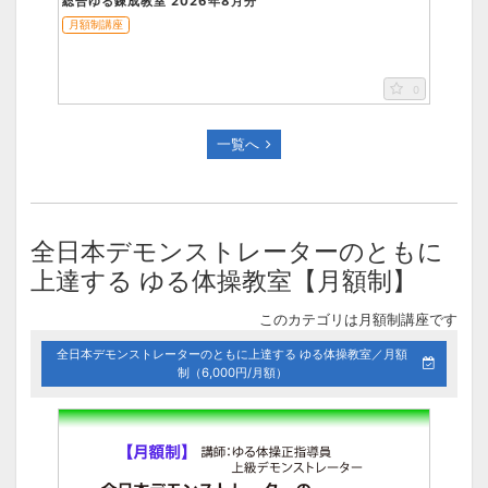
総合ゆる錬成教室 2026年8月分
月額制講座
0
一覧へ
全日本デモンストレーターのともに
上達する ゆる体操教室【月額制】
このカテゴリは月額制講座です
全日本デモンストレーターのともに上達する ゆる体操教室／月額
制（6,000円/月額）