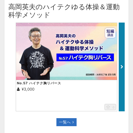
高岡英夫のハイテクゆる体操＆運動
科学メソッド
No.57 ハイテク胸リバース
No.
¥3,000
¥3,
0
一覧へ