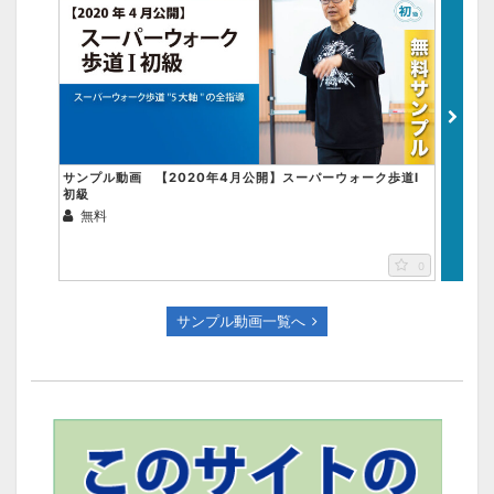
サンプル動画 【2020年4月公開】スーパーウォーク歩道Ⅰ
サンプ
初級
力"Ⅰ初
無料
無
0
サンプル動画一覧へ