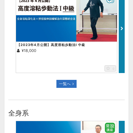
【2023年4月公開】高度溶粘歩動法Ⅰ 中級
【20
¥18,000
¥27
0
一覧へ
全身系