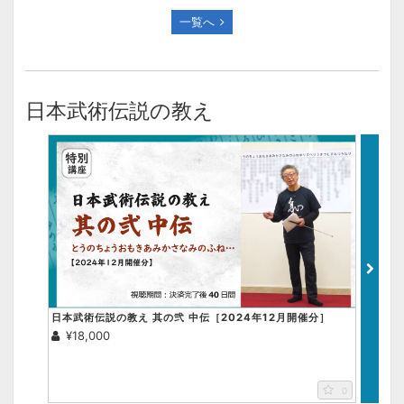
一覧へ
日本武術伝説の教え
日本武術伝説の教え 其の弐 中伝［2024年12月開催分］
日本武
¥18,000
¥18
0