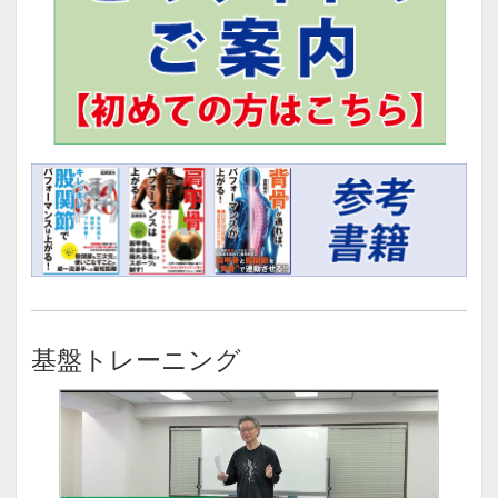
基盤トレーニング