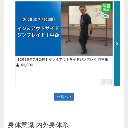
【2020年7月公開】イン＆アウトサイドジンブレイドⅠ中級
【20
¥9,000
¥9,
0
一覧へ
身体意識 内外身体系
画面をクリックすると元に戻ります。