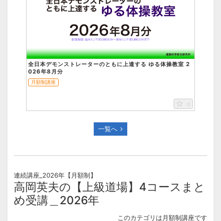
全日本デモンストレーターのともに上達する ゆる体操教室 2
026年8月分
月額制講座
0
一覧へ
連続講座_2026年【月額制】
高岡英夫の【上級道場】4コースまと
め受講＿2026年
このカテゴリは月額制講座です