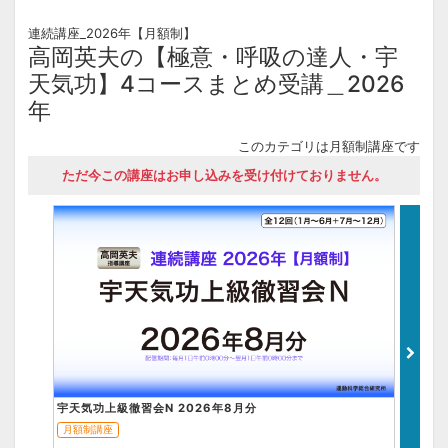
連続講座_2026年【月額制】
高岡英夫の【極意・呼吸の達人・宇
天気功】4コースまとめ受講＿2026
年
このカテゴリは月額制講座です
ただ今この講座はお申し込みを受け付けておりません。
宇天気功上級徹習会N 2026年8月分
呼吸の
月額制講座
月額制