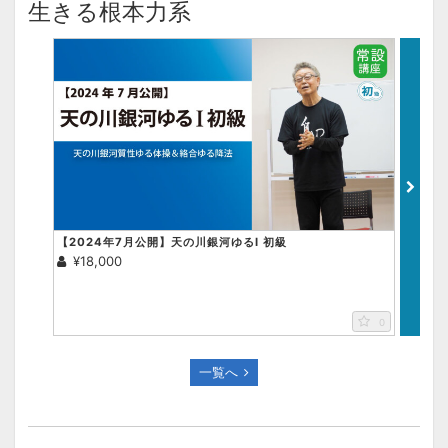
生きる根本力系
【2024年7月公開】天の川銀河ゆるⅠ 初級
【20
¥18,000
¥27
0
一覧へ