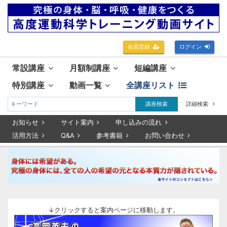
会員登録
ログイン
常設講座
月額制講座
短編講座
特別講座
動画一覧
全講座リスト
講座検索
詳細検索
お知らせ
サイト案内
申し込みの流れ
活用方法
Q&A
参考書籍
お問い合わせ
↓クリックすると案内ページに移動します。