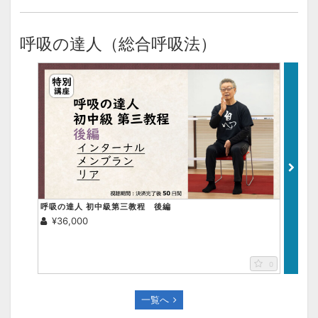
呼吸の達人（総合呼吸法）
呼吸の達人 初中級第三教程 後編
呼吸の
¥36,000
¥36
0
一覧へ